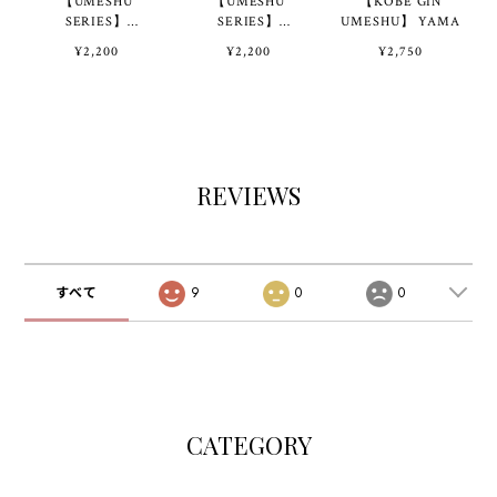
【UMESHU
【UMESHU
【KOBE GIN
SERIES】
SERIES】
UMESHU】 YAMA
UMESHU
UMESHU
¥2,200
¥2,200
¥2,750
BRANDY
WHISKY
REVIEWS
すべて
9
0
0
CATEGORY