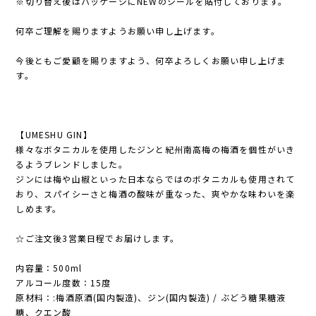
※切り替え後はパッケージにNEWのシールを貼付しております。
何卒ご理解を賜りますようお願い申し上げます。
今後ともご愛顧を賜りますよう、何卒よろしくお願い申し上げま
す。
【UMESHU GIN】
様々なボタニカルを使用したジンと紀州南高梅の梅酒を個性がいき
るようブレンドしました。
ジンには梅や山椒といった日本ならではのボタニカルも使用されて
おり、スパイシーさと梅酒の酸味が重なった、爽やかな味わいを楽
しめます。
☆ご注文後3営業日程でお届けします。
内容量：500ml
アルコール度数：15度
原材料：:梅酒原酒(国内製造)、ジン(国内製造) / ぶどう糖果糖液
糖、クエン酸